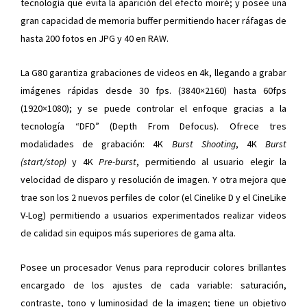
tecnología que evita la aparición del efecto moiré; y posee una
gran capacidad de memoria buffer permitiendo hacer ráfagas de
hasta 200 fotos en JPG y 40 en RAW.
La G80 garantiza grabaciones de videos en 4k, llegando a grabar
imágenes rápidas desde 30 fps. (3840×2160) hasta 60fps
(1920×1080); y se puede controlar el enfoque gracias a la
tecnología “DFD” (Depth From Defocus).
Ofrece tres
modalidades de grabación: 4K
Burst Shooting
, 4K
Burst
(start/stop)
y 4K
Pre-burst
, permitiendo al usuario elegir la
velocidad de disparo y resolución de imagen. Y otra mejora que
trae son los 2 nuevos perfiles de color (el Cinelike D y el CineLike
V-Log) permitiendo a usuarios experimentados realizar videos
de calidad sin equipos más superiores de gama alta.
Posee un procesador Venus para reproducir colores brillantes
encargado de los ajustes de cada variable: saturación,
contraste, tono y luminosidad de la imagen; tiene un objetivo