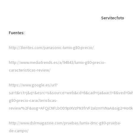
Servitecfoto
Fuentes:
http://3lentes.com/panasonic-lumix-g80-precio/
http://www.mediatrends.es/a/94843/lumix-g80-precio-
caracteristicas-review/
https://www.google.es/url?
sa=t&rct=j&q=&esrc=s&source=web&cd=6&cad=rja&uact=8&ved=
g80-precio-caracteristicas-
review%2F&usg=AFQjCNFLbOD9pIXVzPN3frVF2alzmYVNaA&sig2=Ho0
http://www.dslrmagazine.com/pruebas/lumix-dmc-g80-prueba-
de-campo/