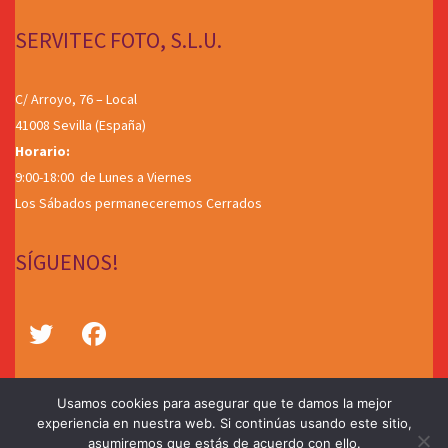
SERVITEC FOTO, S.L.U.
C/ Arroyo, 76 – Local
41008 Sevilla (España)
Horario:
9:00-18:00 de Lunes a Viernes
Los Sábados permaneceremos Cerrados
SÍGUENOS!
Usamos cookies para asegurar que te damos la mejor
experiencia en nuestra web. Si continúas usando este sitio,
asumiremos que estás de acuerdo con ello.
©2026
SERVITEC FOTO S.L.U
.