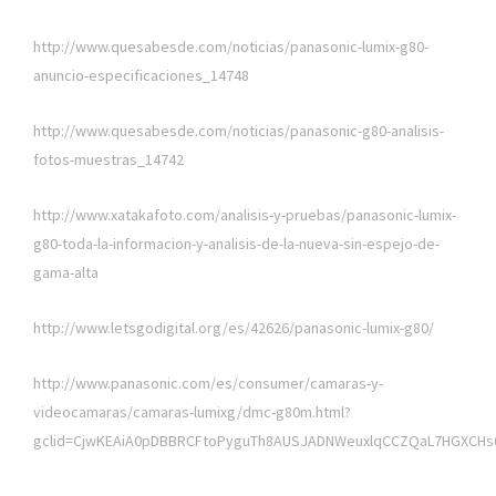
http://www.quesabesde.com/noticias/panasonic-lumix-g80-
anuncio-especificaciones_14748
http://www.quesabesde.com/noticias/panasonic-g80-analisis-
fotos-muestras_14742
http://www.xatakafoto.com/analisis-y-pruebas/panasonic-lumix-
g80-toda-la-informacion-y-analisis-de-la-nueva-sin-espejo-de-
gama-alta
http://www.letsgodigital.org/es/42626/panasonic-lumix-g80/
http://www.panasonic.com/es/consumer/camaras-y-
videocamaras/camaras-lumixg/dmc-g80m.html?
gclid=CjwKEAiA0pDBBRCFtoPyguTh8AUSJADNWeuxlqCCZQaL7HGXCH