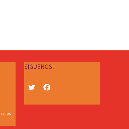
SÍGUENOS!
rrados