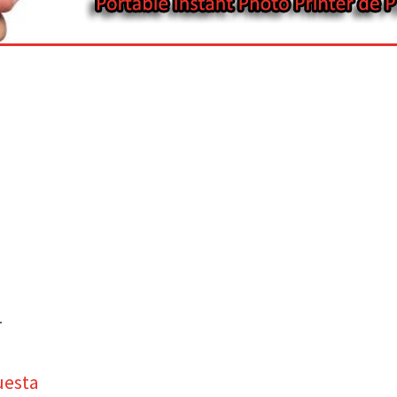
)
uesta