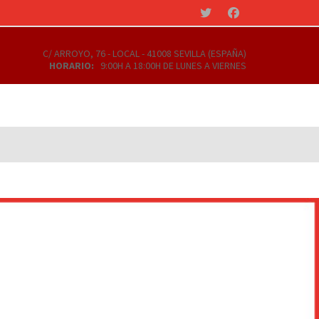
C/ ARROYO, 76 - LOCAL - 41008 SEVILLA (ESPAÑA)
HORARIO:
9:00H A 18:00H DE LUNES A VIERNES