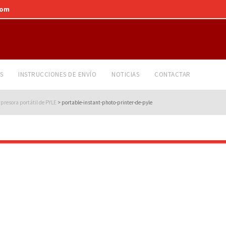
com
S
INSTRUCCIONES DE ENVÍO
NOTICIAS
CONTACTAR
mpresora portátil de PYLE
>
portable-instant-photo-printer-de-pyle