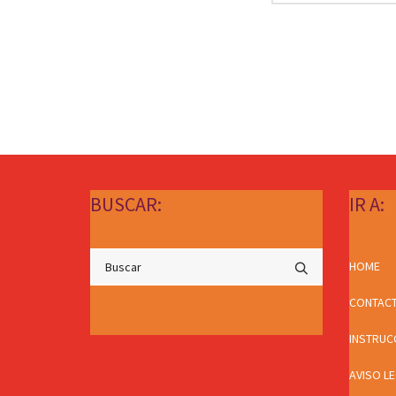
BUSCAR:
IR A:
HOME
CONTAC
INSTRUC
AVISO L