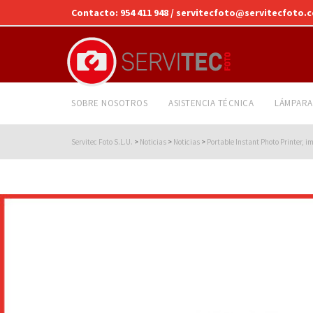
Contacto: 954 411 948 / servitecfoto@servitecfoto.
SOBRE NOSOTROS
ASISTENCIA TÉCNICA
LÁMPARA
Servitec Foto S.L.U.
>
Noticias
>
Noticias
>
Portable Instant Photo Printer, i