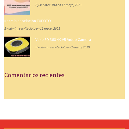
By servitec-foto on 17 mayo, 2021
Nace la asociación EUFOTO
By admin_servitecfoto on 11 mayo, 2021
Vuze 3D 360 4K VR Video Camera
By admin_servitecfoto on 2 enero, 2019
Comentarios recientes